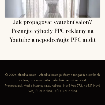
Jak propagovat svatební salon?
Poznejte výhody PPC reklamy na
Youtube a nepodceňujte PPC audit
© 2026 afroditaline.cz - Afroditaline.cz je lifestyle magazín o svatbách
a všem, co s nimi může i zdánlivě nemusí souvistet.
Provozovatel: Media Monkey s.r.o., Adresa: Nová Ves 272, 46331 Nová
Ves, IČ: 6087183, DIČ: CZ6087183