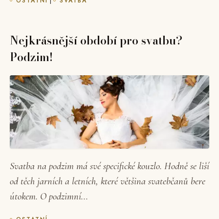
OSTATNÍ
SVATBA
Nejkrásnější období pro svatbu?
Podzim!
Svatba na podzim má své specifické kouzlo. Hodně se liší
od těch jarních a letních, které většina svatebčanů bere
útokem. O podzimní...