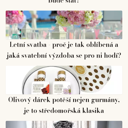
bude stát?
Letní svatba - proč je tak oblíbená a
jaká svatební výzdoba se pro ni hodí?
Olivový dárek potěší nejen gurmány,
je to středomořská klasika