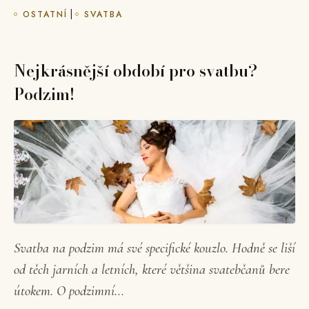
|
OSTATNÍ
SVATBA
Nejkrásnější období pro svatbu?
Podzim!
Svatba na podzim má své specifické kouzlo. Hodně se liší
od těch jarních a letních, které většina svatebčanů bere
útokem. O podzimní...