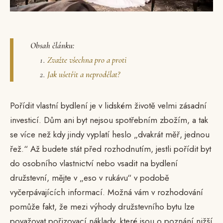
Obsah článku:
Zvažte všechna pro a proti
Jak ušetřit a neprodělat?
Pořídit vlastní bydlení je v lidském životě velmi zásadní
investicí. Dům ani byt nejsou spotřebním zbožím, a tak
se více než kdy jindy vyplatí heslo „dvakrát měř, jednou
řež.“ Až budete stát před rozhodnutím, jestli pořídit byt
do osobního vlastnictví nebo vsadit na bydlení
družstevní, mějte v „eso v rukávu“ v podobě
vyčerpávajících informací. Možná vám v rozhodování
pomůže fakt, že mezi výhody družstevního bytu lze
považovat pořizovací náklady, které jsou o poznání nižší