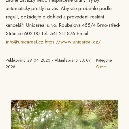
žádné závazky nebo nesplacené dluhy. Ty by
automaticky přešly na vás. Aby vše proběhlo podle
regulí, požádejte o dohled a provedení realitní
kancelář: Unicareal s.r.o. Roubalova 455/4 Brno-střed-
Stránice 602 00 Tel: 541 211 876 Email:
info@unicareal.cz
https://www.unicareal.cz/
Publikováno: 29. 04. 2020 / Aktualizováno: 30. 07.
Kategorie:
2026
Ostatní