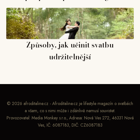
Způsoby, jak učinit svatbu
udržitelnější
© 2026 afroditaline.cz - Afroditaline.cz je lifestyle magazín o svatbách
a všem, co s nimi může i zdánlivě nemusí souvistet.
Provozovatel: Media Monkey s.r.o., Adresa: Nová Ves 272, 46331 Nová
Ves, IČ: 6087183, DIČ: CZ6087183