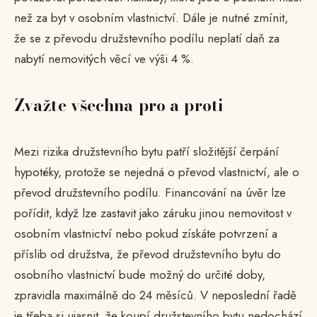
než za byt v osobním vlastnictví. Dále je nutné zmínit,
že se z převodu družstevního podílu neplatí daň za
nabytí nemovitých věcí ve výši 4 %.
Zvažte všechna pro a proti
Mezi rizika družstevního bytu patří složitější čerpání
hypotéky, protože se nejedná o převod vlastnictví, ale o
převod družstevního podílu. Financování na úvěr lze
pořídit, když lze zastavit jako záruku jinou nemovitost v
osobním vlastnictví nebo pokud získáte potvrzení a
příslib od družstva, že převod družstevního bytu do
osobního vlastnictví bude možný do určité doby,
zpravidla maximálně do 24 měsíců. V neposlední řadě
je třeba si ujasnit, že koupí družstevního bytu nedochází