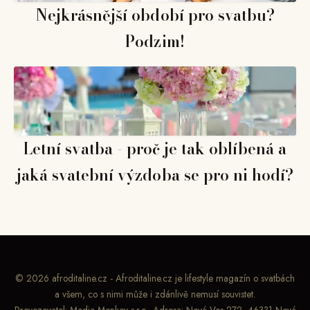
Nejkrásnější období pro svatbu?
Podzim!
Letní svatba - proč je tak oblíbená a
jaká svatební výzdoba se pro ni hodí?
© 2026 afroditaline.cz - Afroditaline.cz je lifestyle magazín o svatbách
a všem, co s nimi může i zdánlivě nemusí souvistet.